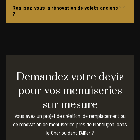
Non. Nous intervenons également dans l’Allier, notamment
Réalisez-vous la rénovation de volets anciens
aux alentours de Montluçon, Commentry, Huriel ou Néris-
?
les-Bains.
Oui. Lorsque leur état le permet, nous pouvons restaurer
et remettre en valeur vos volets et menuiseries
anciennes.
Demandez votre devis
pour vos menuiseries
sur mesure
Vous avez un projet de création, de remplacement ou
de rénovation de menuiseries près de Montluçon, dans
le Cher ou dans l’Allier ?