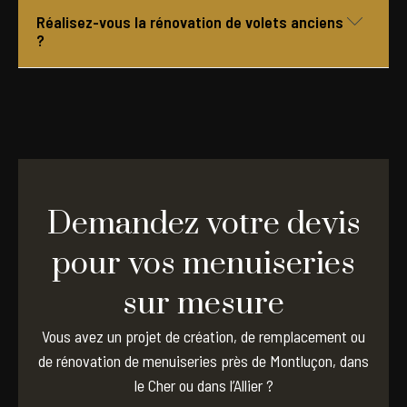
Non. Nous intervenons également dans l’Allier, notamment
Réalisez-vous la rénovation de volets anciens
aux alentours de Montluçon, Commentry, Huriel ou Néris-
?
les-Bains.
Oui. Lorsque leur état le permet, nous pouvons restaurer
et remettre en valeur vos volets et menuiseries
anciennes.
Demandez votre devis
pour vos menuiseries
sur mesure
Vous avez un projet de création, de remplacement ou
de rénovation de menuiseries près de Montluçon, dans
le Cher ou dans l’Allier ?