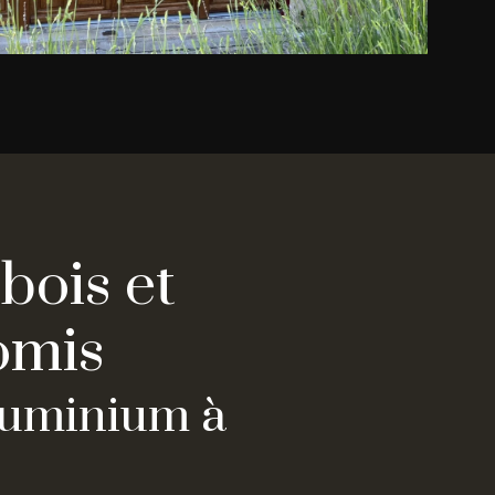
bois et
omis
aluminium à