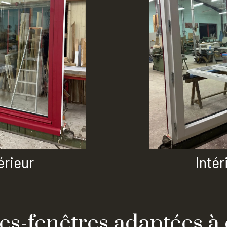
érieur
Intér
tes-fenêtres adaptées à