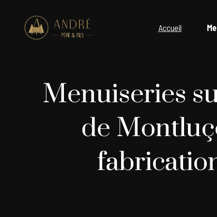
Accueil
Me
Menuiseries su
de Montluç
fabricatio