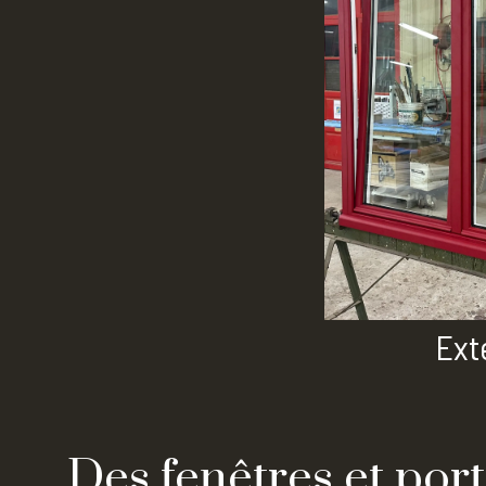
Ext
Des fenêtres et por